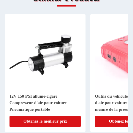
12V 150 PSI allume-cigare
Outils du véhicule 
Compresseur d'air pour voiture
d'air pour voiture av
Pneumatique portable
mesure de la pressio
Obtenez le meilleur prix
Obtenez le me