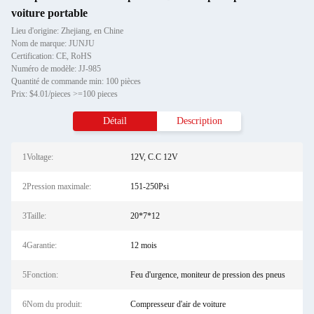
voiture portable
Lieu d'origine: Zhejiang, en Chine
Nom de marque: JUNJU
Certification: CE, RoHS
Numéro de modèle: JJ-985
Quantité de commande min: 100 pièces
Prix: $4.01/pieces >=100 pieces
Détail
Description
1Voltage:
12V, C.C 12V
2Pression maximale:
151-250Psi
3Taille:
20*7*12
4Garantie:
12 mois
5Fonction:
Feu d'urgence, moniteur de pression des pneus
6Nom du produit:
Compresseur d'air de voiture