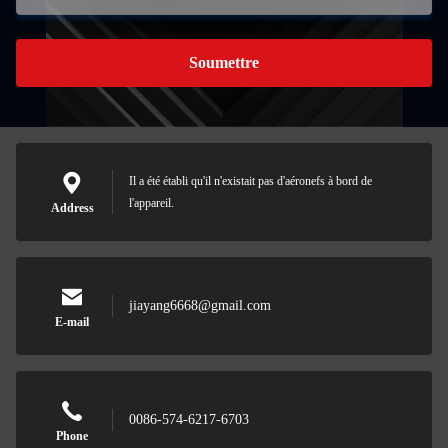
Soumettre
Il a été établi qu'il n'existait pas d'aéronefs à bord de
l'appareil.
Address
jiayang6668@gmail.com
E-mail
0086-574-6217-6703
Phone