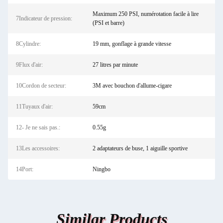
Maximum 250 PSI, numérotation facile à lire
7Indicateur de pression:
(PSI et barre)
8Cylindre:
19 mm, gonflage à grande vitesse
9Flux d'air:
27 litres par minute
10Cordon de secteur:
3M avec bouchon d'allume-cigare
11Tuyaux d'air:
59cm
12- Je ne sais pas.:
0.55g
13Les accessoires:
2 adaptateurs de buse, 1 aiguille sportive
14Port:
Ningbo
Similar Products