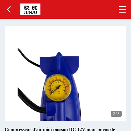
2
/
3
Compresseur d'air mini-poisson DC 12V pour pneus de