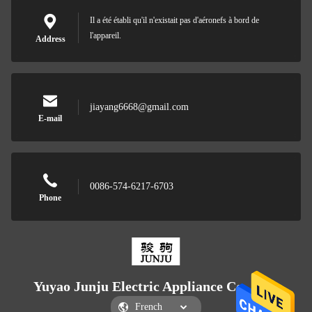
Il a été établi qu'il n'existait pas d'aéronefs à bord de
l'appareil.
Address
jiayang6668@gmail.com
E-mail
0086-574-6217-6703
Phone
Yuyao Junju Electric Appliance Co., Ltd.