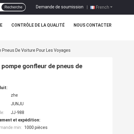
Demande de soumission
|
French
Recherche
NE
CONTRÔLE DE LA QUALITÉ
NOUS CONTACTER
e Pneus De Voiture Pour Les Voyages
e pompe gonfleur de pneus de
uit:
zhe
JUNJU
e:
JJ-988
ement et expédition:
mande min:
1000 pièces