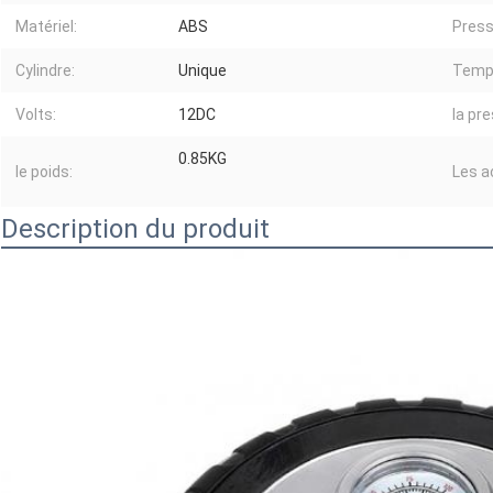
Matériel:
ABS
Pressi
Cylindre:
Unique
Temps
Volts:
12DC
la pre
0.85KG
le poids:
Les a
Description du produit