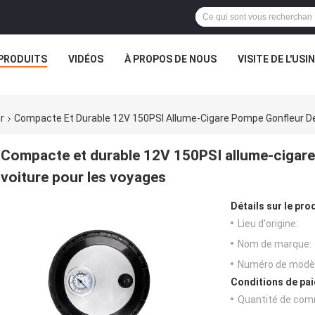
PRODUITS
VIDÉOS
À PROPOS DE NOUS
VISITE DE L'USI
r
Compacte Et Durable 12V 150PSI Allume-Cigare Pompe Gonfleur D
Compacte et durable 12V 150PSI allume-cigar
voiture pour les voyages
Détails sur le prod
Lieu d'origine:
Nom de marque:
Numéro de modèl
Conditions de pai
Quantité de com