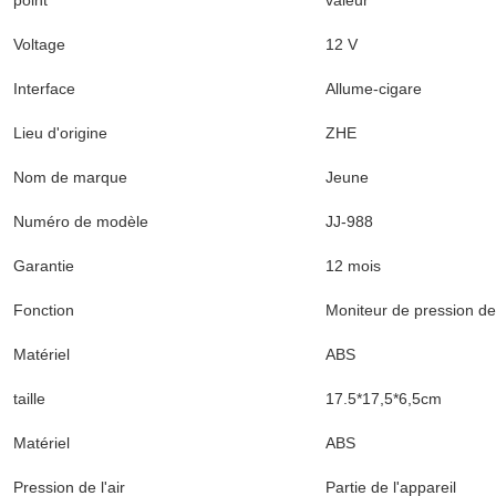
point
valeur
Voltage
12 V
Interface
Allume-cigare
Lieu d'origine
ZHE
Nom de marque
Jeune
Numéro de modèle
JJ-988
Garantie
12 mois
Fonction
Moniteur de pression d
Matériel
ABS
taille
17.5*17,5*6,5cm
Matériel
ABS
Pression de l'air
Partie de l'appareil