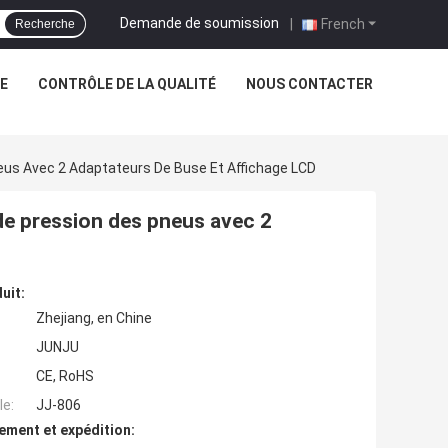
Demande de soumission
|
French
Recherche
NE
CONTRÔLE DE LA QUALITÉ
NOUS CONTACTER
eus Avec 2 Adaptateurs De Buse Et Affichage LCD
de pression des pneus avec 2
uit:
Zhejiang, en Chine
JUNJU
CE, RoHS
e:
JJ-806
ement et expédition: