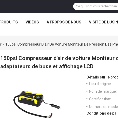
PRODUITS
VIDÉOS
À PROPOS DE NOUS
VISITE DE L'USI
r
150psi Compresseur D'air De Voiture Moniteur De Pression Des Pn
150psi Compresseur d'air de voiture Moniteur 
adaptateurs de buse et affichage LCD
Détails sur le prod
Lieu d'origine:
Nom de marque:
Certification:
Numéro de modèl
Conditions de pai