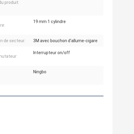
u produit:
19 mm 1 cylindre
re:
n de secteur:
3M avec bouchon d'allume-cigare
Interrupteur on/off
utateur:
Ningbo