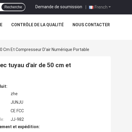
Demande de soumission
|
French
Recherche
NE
CONTRÔLE DE LA QUALITÉ
NOUS CONTACTER
 50 Cm Et Compresseur D'air Numérique Portable
ec tuyau d'air de 50 cm et
uit:
zhe
JUNJU
CE FCC
e:
JJ-982
ement et expédition: