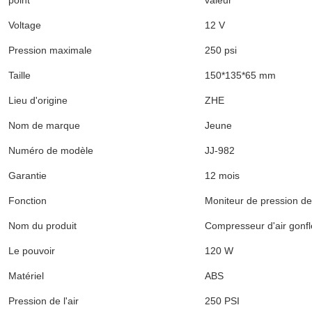
point
valeur
Voltage
12 V
Pression maximale
250 psi
Taille
150*135*65 mm
Lieu d'origine
ZHE
Nom de marque
Jeune
Numéro de modèle
JJ-982
Garantie
12 mois
Fonction
Moniteur de pression d
Nom du produit
Compresseur d'air gonf
Le pouvoir
120 W
Matériel
ABS
Pression de l'air
250 PSI