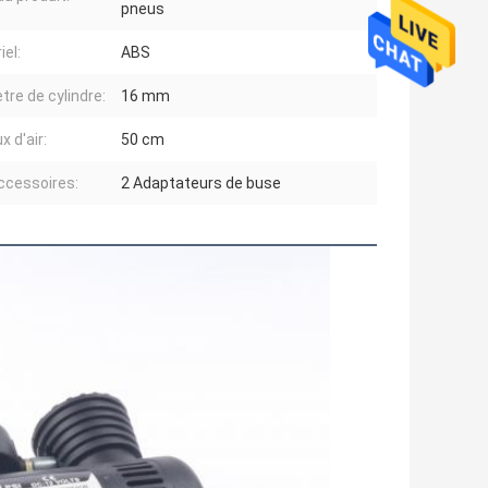
pneus
iel:
ABS
tre de cylindre:
16 mm
 d'air:
50 cm
ccessoires:
2 Adaptateurs de buse