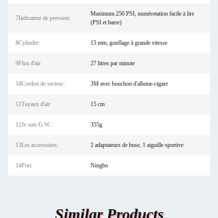
Maximum 250 PSI, numérotation facile à lire
7Indicateur de pression:
(PSI et barre)
8Cylindre:
15 mm, gonflage à grande vitesse
9Flux d'air:
27 litres par minute
10Cordon de secteur:
3M avec bouchon d'allume-cigare
11Tuyaux d'air:
15 cm
12Je suis G.W.:
355g
13Les accessoires:
2 adaptateurs de buse, 1 aiguille sportive
14Port:
Ningbo
Similar Products