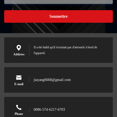
Soumettre
Il a été établi qu'il n'existait pas d'aéronefs à bord de
l'appareil.
Address
jiayang6668@gmail.com
E-mail
0086-574-6217-6703
Phone