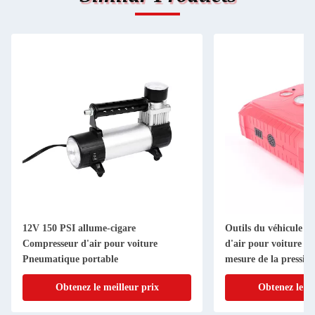
12V 150 PSI allume-cigare
Outils du véhicule 
Compresseur d'air pour voiture
d'air pour voiture av
Pneumatique portable
mesure de la pressio
Obtenez le meilleur prix
Obtenez le me