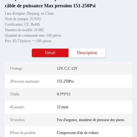
câble de puissance Max pression 151-250Psi
Lieu d'origine: Zhejiang, en Chine
Nom de marque: JUNJU
Certification: CE, RoHS
Numéro de modèle: JJ-985
Quantité de commande min: 100 pièces
Prix: $3.73/pieces >=100 pieces
Détail
Description
1Voltage:
12V, C.C 12V
2Pression maximale:
151-250Psi
3Taille:
9.5*5*11
4Garantie:
12 mois
5Fonction:
Feu d'urgence, moniteur de pression des pneus
6Nom du produit:
Compresseur d'air de voiture