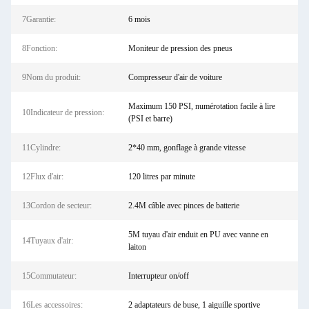
7Garantie:
6 mois
8Fonction:
Moniteur de pression des pneus
9Nom du produit:
Compresseur d'air de voiture
Maximum 150 PSI, numérotation facile à lire
10Indicateur de pression:
(PSI et barre)
11Cylindre:
2*40 mm, gonflage à grande vitesse
12Flux d'air:
120 litres par minute
13Cordon de secteur:
2.4M câble avec pinces de batterie
5M tuyau d'air enduit en PU avec vanne en
14Tuyaux d'air:
laiton
15Commutateur:
Interrupteur on/off
16Les accessoires:
2 adaptateurs de buse, 1 aiguille sportive