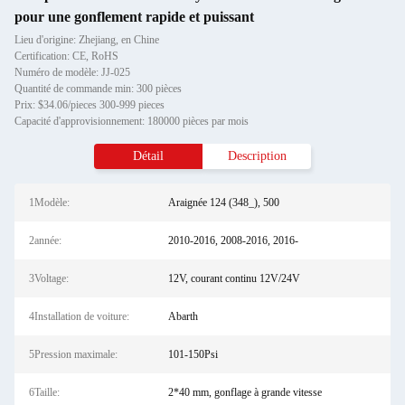
pour une gonflement rapide et puissant
Lieu d'origine: Zhejiang, en Chine
Certification: CE, RoHS
Numéro de modèle: JJ-025
Quantité de commande min: 300 pièces
Prix: $34.06/pieces 300-999 pieces
Capacité d'approvisionnement: 180000 pièces par mois
Détail
Description
1Modèle:
Araignée 124 (348_), 500
2année:
2010-2016, 2008-2016, 2016-
3Voltage:
12V, courant continu 12V/24V
4Installation de voiture:
Abarth
5Pression maximale:
101-150Psi
6Taille:
2*40 mm, gonflage à grande vitesse