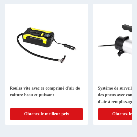
Roulez vite avec ce comprimé d'air de
Système de surveillan
voiture beau et puissant
des pneus avec compr
d'air à remplissage 
Obtenez le meilleur prix
Obtenez le me