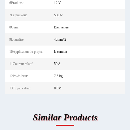
6Produits:
12 V
7Le pouvoir:
580 w
8Oem:
Bienvenue.
9Diamètre:
40mm*2
10Application du projet:
le camion
11Courant relatif:
50 A
12Poids brut:
7.5 kg
13Tuyaux d'air:
0.6M
Similar Products