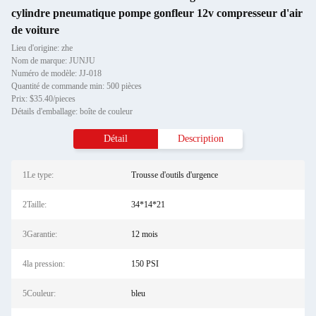
cylindre pneumatique pompe gonfleur 12v compresseur d'air
de voiture
Lieu d'origine: zhe
Nom de marque: JUNJU
Numéro de modèle: JJ-018
Quantité de commande min: 500 pièces
Prix: $35.40/pieces
Détails d'emballage: boîte de couleur
Détail
Description
1Le type:
Trousse d'outils d'urgence
2Taille:
34*14*21
3Garantie:
12 mois
4la pression:
150 PSI
5Couleur:
bleu